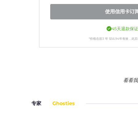
使用信用卡订
45天退款保
*价格在前
3
年
$
56.94
年有效，此后
看看我
专家
Ghosties