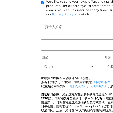
We'd like to send you news, offers and tips
products. Untick here if you'd prefer not to
emails. You can unsubscribe at any time usin
our
Privacy Policy
for details.
持卡人姓名
国家
邮编
继续操作以购买自动续订 VPN 服务。
点击下方的“订阅”按钮，即表示我同意
《条款和条件
约束力的仲裁条款、
《隐私政策》
、
《取消政策》
以
自动续订条款
：您所选方案首次购买的最低金额为 $
0
1970
起，订阅将
按月
自动续订，费用为
$
0
/月
+ 增
前通知）。订阅费将通过您选择的付款方式扣取，直
日午夜前，随时前往“Active Subscription”
取消订阅。之后，您可在 14 天内联系客服以获得全