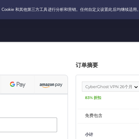
订单摘要
CyberGhost VPN 26个月
83% 折扣
免费包含
小计