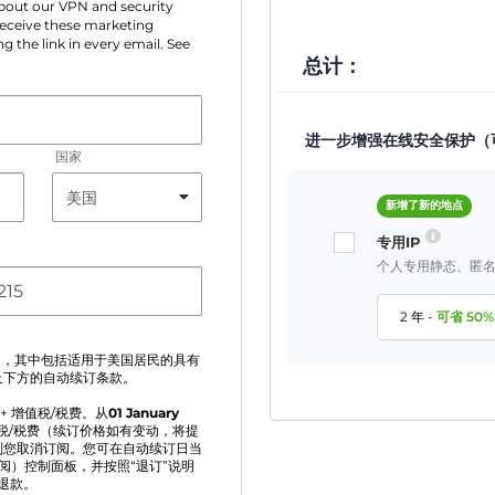
 about our VPN and security
 receive these marketing
g the link in every email. See
总计：
进一步增强在线安全保护（
国家
新增了新的地点
专用IP
个人专用静态、匿名
2 年
-
可省
50
%
》
，其中包括适用于美国居民的具有
及下方的自动续订条款。
+ 增值税/税费。从
01 January
值税/税费（续订价格如有变动，将提
到您取消订阅。您可在自动续订日当
（当前订阅）控制面板，并按照“退订”说明
额退款。