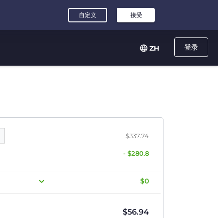
登录
ZH
$337.74
- $280.8
$0
$
56.94