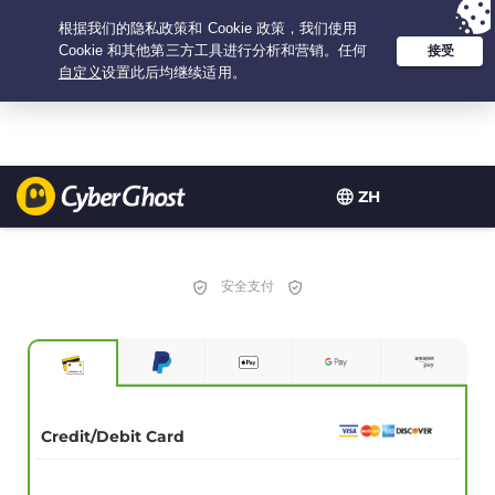
Your choice:
The Best Deal
for 2.1666666666667-years at $
2.19
/month
ZH
安全支付
Credit/Debit Card