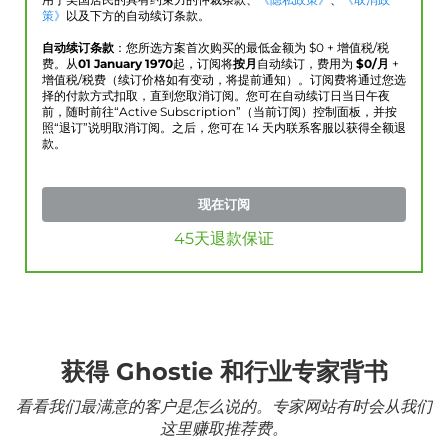
用于美国居民的具有约束力的仲裁条款、
《隐私政策》
、
《取消政
策》
以及下方的自动续订条款。
自动续订条款
：您所选方案首次购买的最低金额为 $
0
+ 增值税/税
费。从
01 January 1970
起，订阅将
按月
自动续订，费用为
$
0
/月
+
增值税/税费（续订价格如有变动，将提前通知）。订阅费将通过您选
择的付款方式扣取，直到您取消订阅。您可在自动续订日当日午夜
前，随时前往“Active Subscription”（当前订阅）控制面板，并按
照“退订”说明取消订阅。之后，您可在 14 天内联系客服以获得全额退
款。
现在订阅
45天退款保证
获得 Ghostie 和行业专家背书
看看我们最满意的客户是怎么说的。专家网站有时会从我们
这里赚取推荐费。