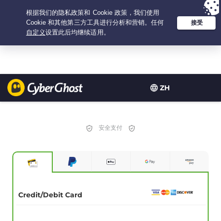
Your choice:
The Best Deal
for 3.3333333333333-years at $
2.23
/month
ZH
安全支付
Credit/Debit Card