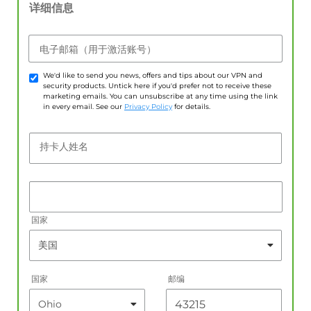
详细信息
电子邮箱（用于激活账号）
We'd like to send you news, offers and tips about our VPN and
security products. Untick here if you'd prefer not to receive these
marketing emails. You can unsubscribe at any time using the link
in every email. See our
Privacy Policy
for details.
持卡人姓名
国家
国家
邮编