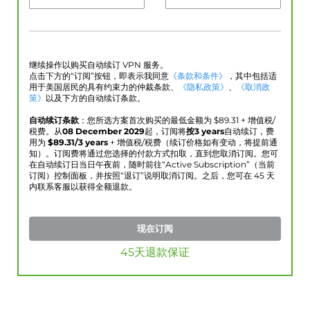
继续操作以购买自动续订 VPN 服务。
点击下方的“订阅”按钮，即表示我同意
《条款和条件》
，其中包括适
用于美国居民的具有约束力的仲裁条款、
《隐私政策》
、
《取消政
策》
以及下方的自动续订条款。
自动续订条款
：您所选方案首次购买的最低金额为 $
89.31
+ 增值税/
税费。从
08 December 2029
起，订阅将
按3 years
自动续订，费
用为
$
89.31
/3 years
+ 增值税/税费（续订价格如有变动，将提前通
知）。订阅费将通过您选择的付款方式扣取，直到您取消订阅。您可
在自动续订日当日午夜前，随时前往“Active Subscription”（当前
订阅）控制面板，并按照“退订”说明取消订阅。之后，您可在 45 天
内联系客服以获得全额退款。
现在订阅
45天退款保证