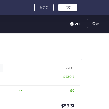
登录
ZH
$519.6
- $430.4
$0
$
89.31