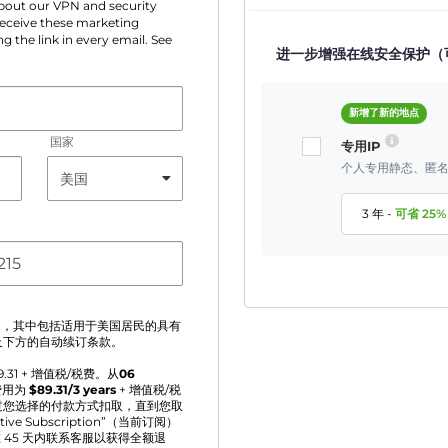
 about our VPN and security
 receive these marketing
g the link in every email. See
进一步增强在线安全保护（
新增了新的地点
国家
专用IP
个人专用静态、匿名
3 年
-
可省
25
%
》
，其中包括适用于美国居民的具有
及下方的自动续订条款。
9.31
+ 增值税/税费。从
06
费用为
$
89.31
/3 years
+ 增值税/税
过您选择的付款方式扣取，直到您取
Subscription”（当前订阅）
 45 天内联系客服以获得全额退