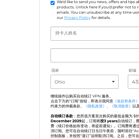
We'd like to send you news, offers and tips
products. Untick here if you'd prefer not to
emails. You can unsubscribe at any time usin
our
Privacy Policy
for details.
持卡人姓名
国家
邮编
继续操作以购买自动续订 VPN 服务。
点击下方的“订阅”按钮，即表示我同意
《条款和条件
约束力的仲裁条款、
《隐私政策》
、
《取消政策》
以
自动续订条款
：您所选方案首次购买的最低金额为 $
8
December 2029
起，订阅将
按3 years
自动续订，
费（续订价格如有变动，将提前通知）。订阅费将通
消订阅。您可在自动续订日当日午夜前，随时前往“Active 
控制面板，并按照“退订”说明取消订阅。之后，您可在