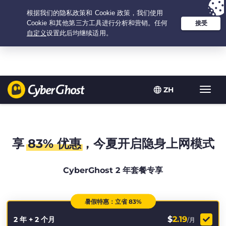
Your choice:
The Best Deal
for 2.1666666666667-years at $
2.19
/month
ZH
Toggl
navig
享
83% 优惠
，今夏开启隐身上网模式
CyberGhost 2 年套餐专享
暑假特惠：立省 83%
$
2.19
2 年 + 2 个月
/月