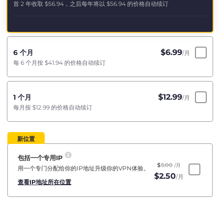
首 2 年收取
$56.94
，之后每年将以
$56.94
的价格自动续订
$
6.99
6 个月
/月
每 6 个月按
$41.94
的价格自动续订
$
12.99
1 个月
/月
每月按
$12.99
的价格自动续订
新位置
包括一个专用IP
$
5.00
/月
用一个专门分配给你的IP地址升级你的VPN体验。
$
2.50
/月
查看IP地址所在位置