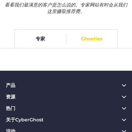
看看我们最满意的客户是怎么说的。专家网站有时会从我们
这里赚取推荐费。
专家
Ghosties
产品
资源
PC VPN应用
Chrome VPN应用
热门
VPN是什么
Mac VPN应用
Privacy Hub
关于CyberGhost
CyberGhost VPN评价
Android VPN应用
隐私保护工具
VPN免费试用
活动
关于CyberGhost