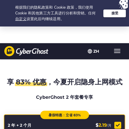
Your choice:
The Best Deal
for 2.1666666666667-years at $
2.19
/month
ZH
Toggl
navig
享
83% 优惠
，今夏开启隐身上网模式
CyberGhost 2 年套餐专享
暑假特惠：立省 83%
$
2.19
2 年 + 2 个月
/月