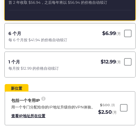
首 2 年收取
$56.94
，之后每年将以
$56.94
的价格自动续订
$
6.99
6 个月
/月
每 6 个月按
$41.94
的价格自动续订
$
12.99
1 个月
/月
每月按
$12.99
的价格自动续订
新位置
包括一个专用IP
$
5.00
/月
用一个专门分配给你的IP地址升级你的VPN体验。
$
2.50
/月
查看IP地址所在位置