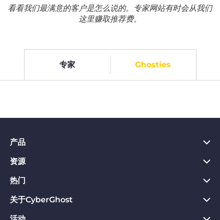
看看我们最满意的客户是怎么说的。专家网站有时会从我们
这里赚取推荐费。
专家
Ghosties
产品
资源
PC VPN应用
Chrome VPN应用
热门
VPN是什么
Mac VPN应用
Privacy Hub
关于CyberGhost
CyberGhost VPN评价
Android VPN应用
隐私保护工具
VPN免费试用
活动
关于CyberGhost