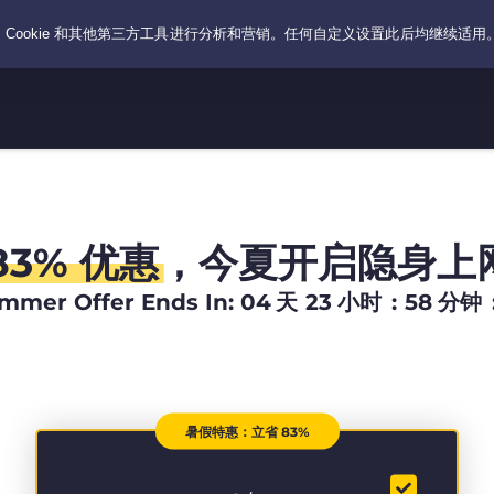
83% 优惠
，今夏开启隐身上
mmer Offer Ends In:
04
天
23
小时
:
58
分钟
暑假特惠：立省 83%