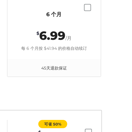
6 个月
6.99
$
/月
每 6 个月按
$41.94
的价格自动续订
45天退款保证
可省 50%