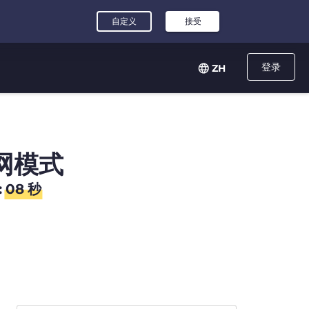
登录
ZH
网模式
:
07
秒