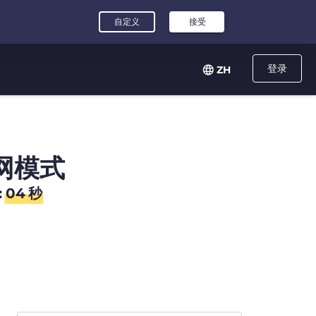
登录
ZH
网模式
:
04
秒