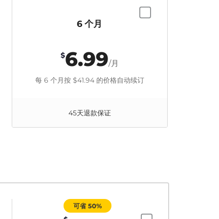
6 个月
6.99
$
/月
每 6 个月按
$41.94
的价格自动续订
45天退款保证
可省 50%