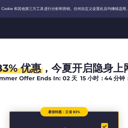
83% 优惠
，今夏开启隐身上
mmer Offer Ends In:
02
天
15
小时
:
44
分钟
暑假特惠：立省 83%