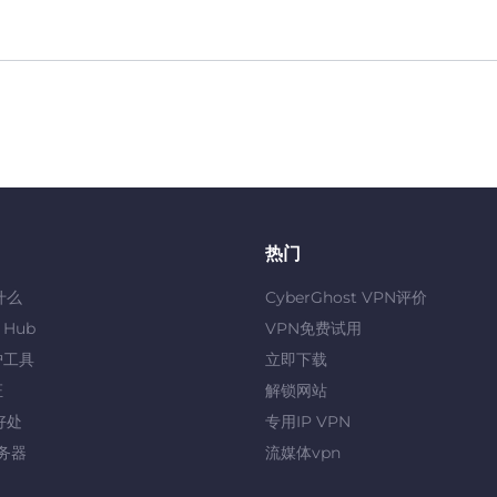
热门
什么
CyberGhost VPN评价
y Hub
VPN免费试用
护工具
立即下载
证
解锁网站
好处
专用IP VPN
服务器
流媒体vpn