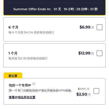
Summer Offer Ends In:
01
天
19
小时
:
29
分钟
:
00
秒
$
6.99
6 个月
/月
每 6 个月按
$41.94
的价格自动续订
$
12.99
1 个月
/月
每月按
$12.99
的价格自动续订
新位置
包括一个专用IP
$
5.00
/月
用一个专门分配给你的IP地址升级你的VPN体验。
$
2.50
/月
查看IP地址所在位置