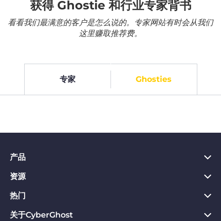
获得 Ghostie 和行业专家背书
看看我们最满意的客户是怎么说的。专家网站有时会从我们
这里赚取推荐费。
专家
Ghosties
产品
资源
PC VPN应用
Chrome VPN应用
热门
VPN是什么
Mac VPN应用
Privacy Hub
关于CyberGhost
CyberGhost VPN评价