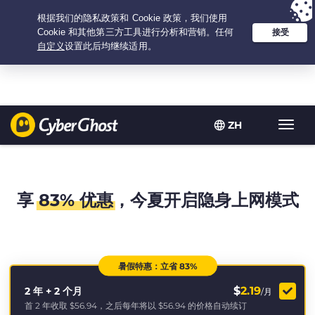
Your choice:
The Best Deal
for 2.1666666666667-years at $
2.19
/month
ZH
Toggl
navig
享
83% 优惠
，今夏开启隐身上网模式
暑假特惠：立省 83%
$
2.19
2 年 + 2 个月
/月
首 2 年收取
$56.94
，之后每年将以
$56.94
的价格自动续订