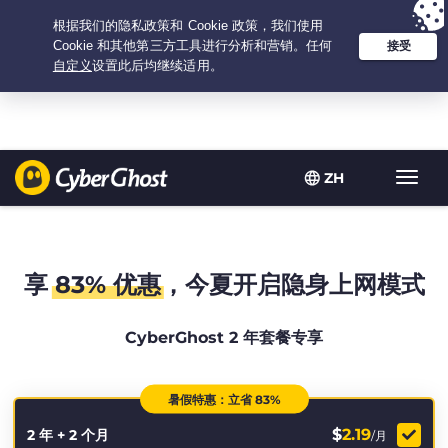
Your choice:
The Best Deal
for 2.1666666666667-years at $
2.19
/month
ZH
Toggl
navig
享
83% 优惠
，今夏开启隐身上网模式
CyberGhost 2 年套餐专享
暑假特惠：立省 83%
$
2.19
2 年 + 2 个月
/月