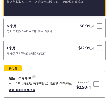
首 2 年收取
$56.94
，之后每年将以
$56.94
的价格自动续订
$
6.99
6 个月
/月
每 6 个月按
$41.94
的价格自动续订
$
12.99
1 个月
/月
每月按
$12.99
的价格自动续订
新位置
包括一个专用IP
$
5.00
/月
用一个专门分配给你的IP地址升级你的VPN体验。
$
2.50
/月
查看IP地址所在位置