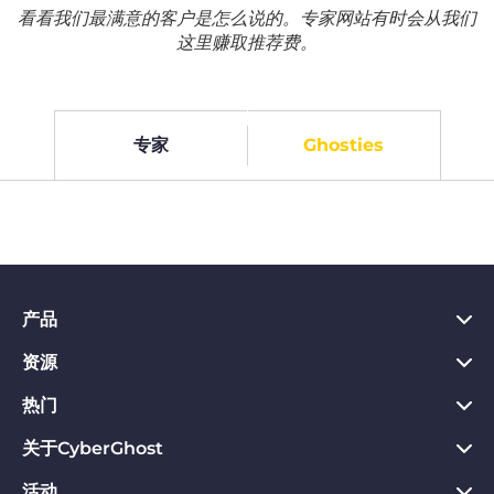
看看我们最满意的客户是怎么说的。专家网站有时会从我们
这里赚取推荐费。
专家
Ghosties
产品
资源
PC VPN应用
Chrome VPN应用
热门
VPN是什么
Mac VPN应用
Privacy Hub
关于CyberGhost
CyberGhost VPN评价
Android VPN应用
隐私保护工具
VPN免费试用
活动
关于CyberGhost