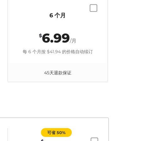
6 个月
6.99
$
/月
每 6 个月按
$41.94
的价格自动续订
45天退款保证
可省 50%