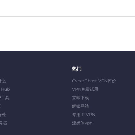
热门
什么
CyberGhost VPN评价
y Hub
VPN免费试用
护工具
立即下载
证
解锁网站
好处
专用IP VPN
服务器
流媒体vpn