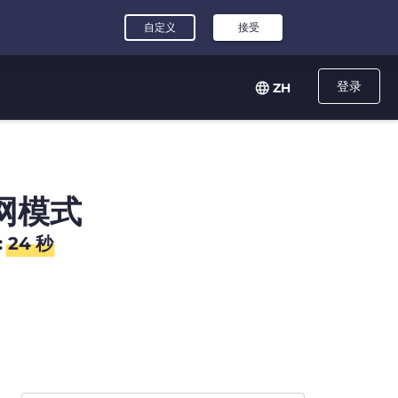
登录
ZH
网模式
:
24
秒