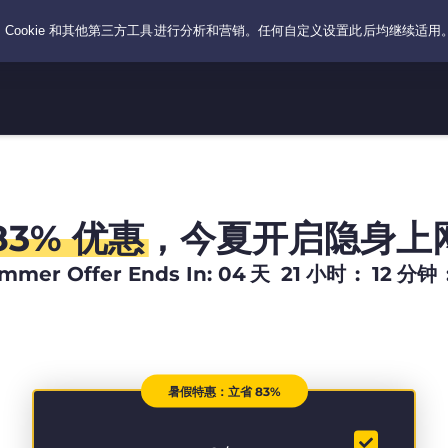
83% 优惠
，今夏开启隐身上
mmer Offer Ends In:
04
天
21
小时
:
12
分钟
暑假特惠：立省 83%