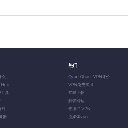
热门
什么
CyberGhost VPN评价
y Hub
VPN免费试用
护工具
立即下载
证
解锁网站
好处
专用IP VPN
服务器
流媒体vpn