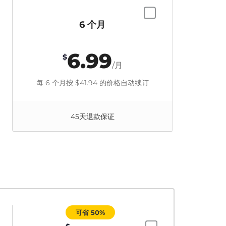
6 个月
6.99
$
/月
每 6 个月按
$41.94
的价格自动续订
45天退款保证
可省 50%