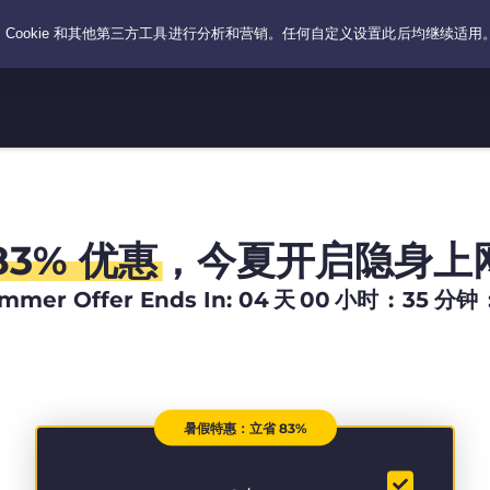
83% 优惠
，今夏开启隐身上
mmer Offer Ends In:
04
天
00
小时
:
35
分钟
暑假特惠：立省 83%