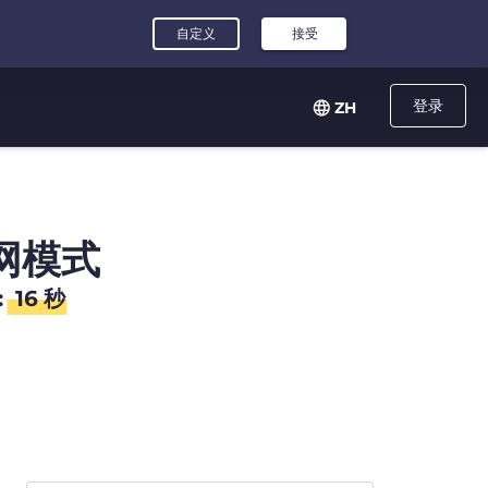
登录
ZH
网模式
:
16
秒