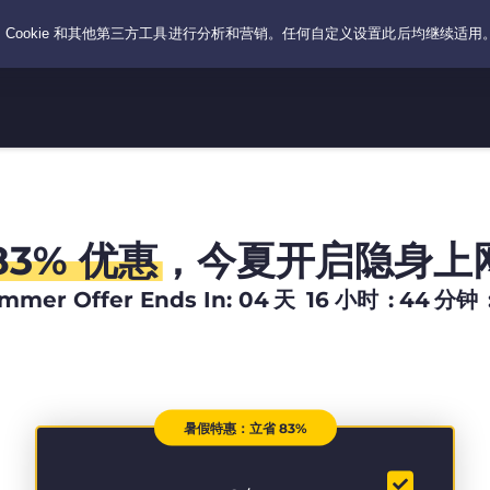
83% 优惠
，今夏开启隐身上
mmer Offer Ends In:
04
天
16
小时
:
44
分钟
暑假特惠：立省 83%