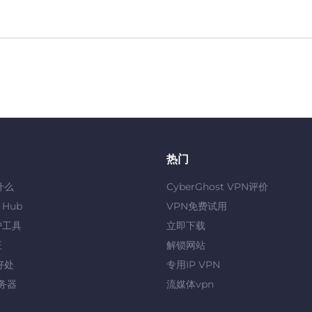
热门
什么
CyberGhost VPN评价
y Hub
VPN免费试用
护工具
立即下载
证
解锁网站
好处
专用IP VPN
服务器
流媒体vpn