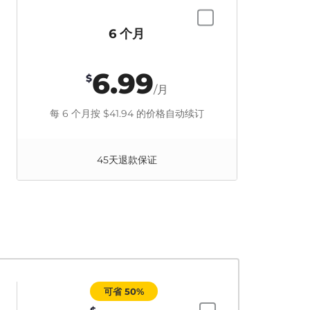
6 个月
6.99
$
/月
每 6 个月按
$41.94
的价格自动续订
45天退款保证
可省 50%