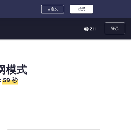
登录
ZH
网模式
:
58
秒