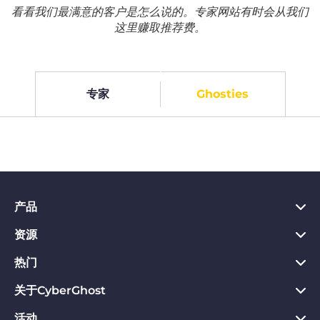
看看我们最满意的客户是怎么说的。专家网站有时会从我们
这里赚取推荐费。
专家
Ghosties
产品
资源
PC VPN应用
Chrome VPN应用
热门
VPN是什么
Mac VPN应用
Privacy Hub
关于CyberGhost
CyberGhost VPN评价
Android VPN应用
隐私保护工具
VPN免费试用
活动
关于CyberGhost