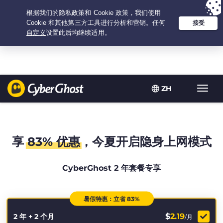
Your choice:
The Best Deal
for 2.1666666666667-years at $
2.19
/month
ZH
Toggl
navig
享
83% 优惠
，今夏开启隐身上网模式
CyberGhost 2 年套餐专享
暑假特惠：立省 83%
$
2.19
2 年 + 2 个月
/月