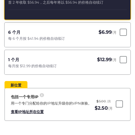
首 2 年收取
$56.94
，之后每年将以
$56.94
的价格自动续订
$
6.99
6 个月
/月
每 6 个月按
$41.94
的价格自动续订
$
12.99
1 个月
/月
每月按
$12.99
的价格自动续订
新位置
包括一个专用IP
$
5.00
/月
用一个专门分配给你的IP地址升级你的VPN体验。
$
2.50
/月
查看IP地址所在位置