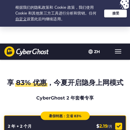
Your choice:
The Best Deal
for 2.1666666666667-years at $
2.19
/month
ZH
Toggl
navig
享
83% 优惠
，今夏开启隐身上网模式
CyberGhost 2 年套餐专享
暑假特惠：立省 83%
$
2.19
2 年 + 2 个月
/月