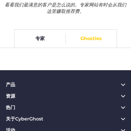
看看我们最满意的客户是怎么说的。专家网站有时会从我们
这里赚取推荐费。
专家
Ghosties
产品
资源
PC VPN应用
Chrome VPN应用
热门
VPN是什么
Mac VPN应用
Privacy Hub
关于CyberGhost
CyberGhost VPN评价
Android VPN应用
隐私保护工具
VPN免费试用
活动
关于CyberGhost