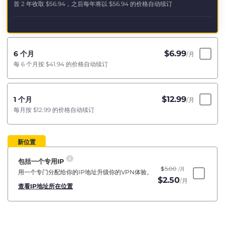
首 2 年收取
$56.94
，之后每年将以
$56.94
的价格自动续订
$
6.99
6 个月
/月
每 6 个月按
$41.94
的价格自动续订
$
12.99
1 个月
/月
每月按
$12.99
的价格自动续订
新位置
包括一个专用IP
$
5.00
/月
用一个专门分配给你的IP地址升级你的VPN体验。
$
2.50
/月
查看IP地址所在位置