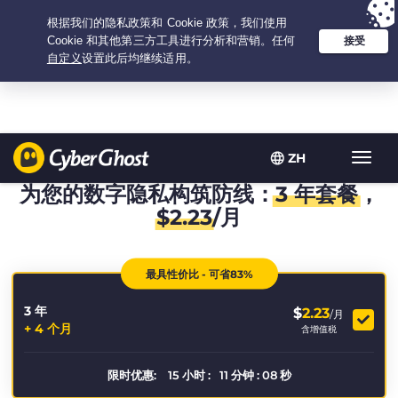
Your choice:
The Best Deal
for 3.3333333333333-years at $
2.23
/month
ZH
Toggl
navig
为您的数字隐私构筑防线：
3 年套餐
，
$
2.23
/月
最具性价比 - 可省83%
3 年
$
2.23
/月
+ 4 个月
含增值税
限时优惠:
15
小时
:
11
分钟
:
08
秒