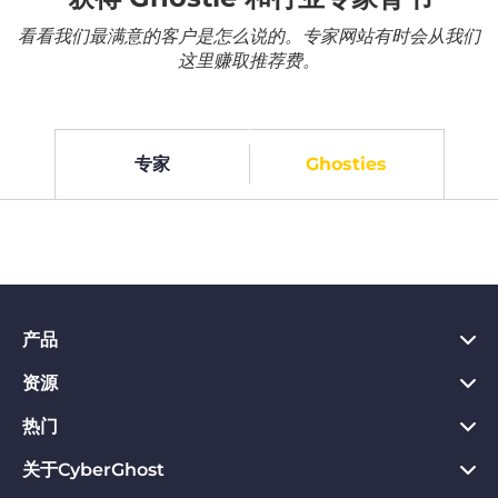
看看我们最满意的客户是怎么说的。专家网站有时会从我们
这里赚取推荐费。
专家
Ghosties
产品
资源
PC VPN应用
Chrome VPN应用
热门
VPN是什么
Mac VPN应用
Privacy Hub
关于CyberGhost
CyberGhost VPN评价