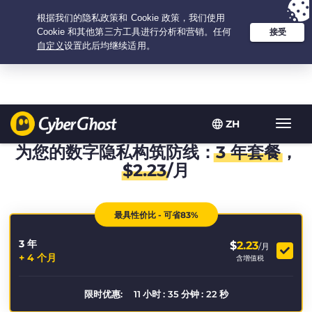
Your choice:
The Best Deal
for 3.3333333333333-years at $
2.23
/month
ZH
Toggl
navig
为您的数字隐私构筑防线：
3 年套餐
，
$
2.23
/月
最具性价比 - 可省83%
3 年
$
2.23
/月
+ 4 个月
含增值税
限时优惠:
11
小时
:
35
分钟
:
22
秒