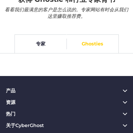
看看我们最满意的客户是怎么说的。专家网站有时会从我们
这里赚取推荐费。
专家
Ghosties
产品
资源
PC VPN应用
Chrome VPN应用
热门
VPN是什么
Mac VPN应用
Privacy Hub
关于CyberGhost
CyberGhost VPN评价