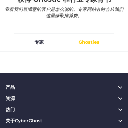
看看我们最满意的客户是怎么说的。专家网站有时会从我们
这里赚取推荐费。
专家
Ghosties
产品
资源
PC VPN应用
Chrome VPN应用
热门
VPN是什么
Mac VPN应用
Privacy Hub
关于CyberGhost
CyberGhost VPN评价