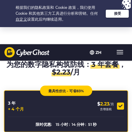
Your choice:
The Best Deal
for 3.3333333333333-years at $
2.23
/month
ZH
Toggl
navig
为您的数字隐私构筑防线：
3 年套餐
，
$
2.23
/月
最具性价比 - 可省83%
3 年
$
2.23
/月
+ 4 个月
含增值税
限时优惠:
15
小时
:
14
分钟
:
51
秒