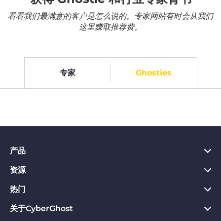
看看我们最满意的客户是怎么说的。专家网站有时会从我们
这里赚取推荐费。
专家
Ghosties
产品
资源
PC VPN应用
Chrome VPN应用
热门
VPN是什么
Mac VPN应用
Privacy Hub
关于CyberGhost
CyberGhost VPN评价