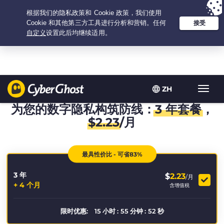
Your choice:
The Best Deal
for 3.3333333333333-years at $
2.23
/month
ZH
Toggl
navig
为您的数字隐私构筑防线：
3 年套餐
，
$
2.23
/月
最具性价比 - 可省83%
3 年
$
2.23
/月
+ 4 个月
含增值税
限时优惠:
15
小时
:
55
分钟
:
52
秒