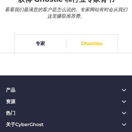
看看我们最满意的客户是怎么说的。专家网站有时会从我们
这里赚取推荐费。
专家
Ghosties
产品
资源
PC VPN应用
Chrome VPN应用
热门
VPN是什么
Mac VPN应用
Privacy Hub
关于CyberGhost
CyberGhost VPN评价