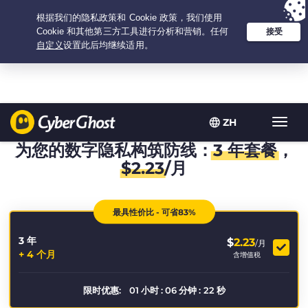
Your choice:
The Best Deal
for 3.3333333333333-years at $
2.23
/month
ZH
Toggl
navig
为您的数字隐私构筑防线：
3 年套餐
，
$
2.23
/月
最具性价比 - 可省83%
3 年
$
2.23
/月
+ 4 个月
含增值税
限时优惠:
01
小时
:
06
分钟
:
22
秒