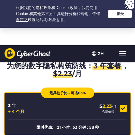
Your choice:
The Best Deal
for 3.3333333333333-years at $
2.23
/month
ZH
Toggl
navig
为您的数字隐私构筑防线：
3 年套餐
，
$
2.23
/月
最具性价比 - 可省83%
3 年
$
2.23
/月
+ 4 个月
含增值税
限时优惠:
21
小时
:
53
分钟
:
58
秒