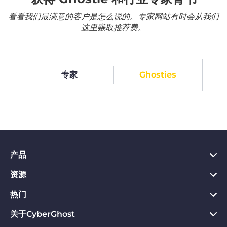
看看我们最满意的客户是怎么说的。专家网站有时会从我们
这里赚取推荐费。
专家
Ghosties
产品
资源
PC VPN应用
Chrome VPN应用
热门
VPN是什么
Mac VPN应用
Privacy Hub
关于CyberGhost
CyberGhost VPN评价