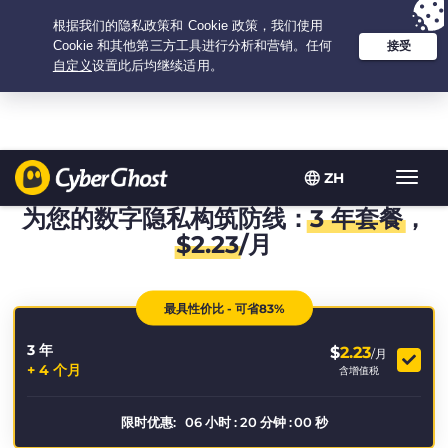
Your choice:
The Best Deal
for 3.3333333333333-years at $
2.23
/month
ZH
Toggl
navig
为您的数字隐私构筑防线：
3 年套餐
，
$
2.23
/月
最具性价比 - 可省83%
3 年
$
2.23
/月
+ 4 个月
含增值税
限时优惠:
06
小时
:
20
分钟
:
00
秒