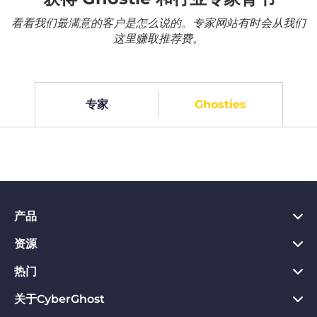
看看我们最满意的客户是怎么说的。专家网站有时会从我们
这里赚取推荐费。
专家
Ghosties
产品
资源
PC VPN应用
Chrome VPN应用
热门
VPN是什么
Mac VPN应用
Privacy Hub
关于CyberGhost
CyberGhost VPN评价