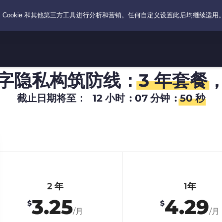
字隐私构筑防线：
3 年套餐
截止日期将至：
12
小时
:
07
分钟
:
49
秒
2 年
1年
3.25
4.29
$
$
/月
/月