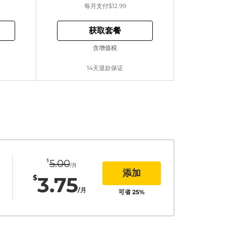
每月支付
$12.99
获取套餐
含增值税
14天退款保证
$
5.00
/月
添加
3.75
$
/月
可省
25
%