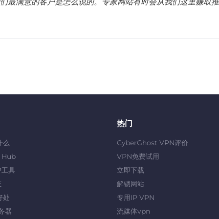
们最满意的客户是怎么说的。专家网站有时会从我们这里赚取推
热门
什么
CyberGhost VPN评价
y Hub
VPN免费试用
护工具
立即下载
证
解锁网站
好处
专用IP VPN
服务器
流媒体vpn