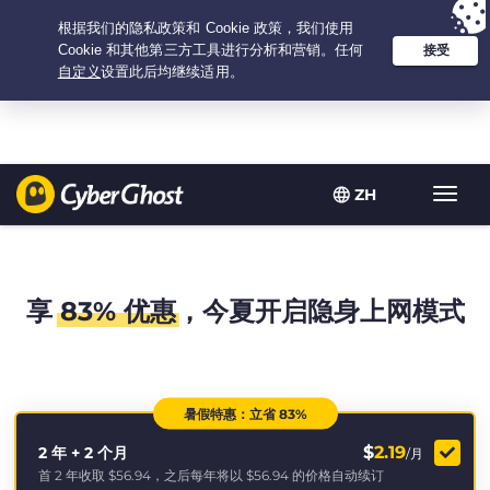
Your choice:
The Best Deal
for 2.1666666666667-years at $
2.19
/month
ZH
Toggl
navig
享
83% 优惠
，今夏开启隐身上网模式
暑假特惠：立省 83%
$
2.19
2 年 + 2 个月
/月
首 2 年收取
$56.94
，之后每年将以
$56.94
的价格自动续订