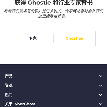
获得 Ghostie 和行业专家背书
看看我们最满意的客户是怎么说的。专家网站有时会从我们
这里赚取推荐费。
专家
Ghosties
产品
资源
PC VPN应用
Chrome VPN应用
热门
VPN是什么
Mac VPN应用
Privacy Hub
关于CyberGhost
CyberGhost VPN评价