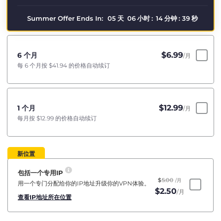
Summer Offer Ends In:
05
天
06
小时
:
14
分钟
:
39
秒
$
6.99
6 个月
/月
每 6 个月按
$41.94
的价格自动续订
$
12.99
1 个月
/月
每月按
$12.99
的价格自动续订
新位置
包括一个专用IP
$
5.00
/月
用一个专门分配给你的IP地址升级你的VPN体验。
$
2.50
/月
查看IP地址所在位置