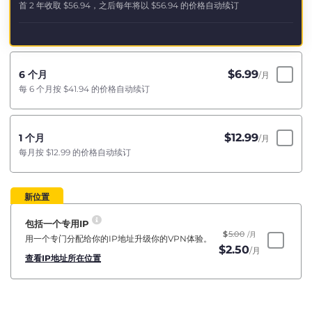
首 2 年收取
$56.94
，之后每年将以
$56.94
的价格自动续订
$
6.99
6 个月
/月
每 6 个月按
$41.94
的价格自动续订
$
12.99
1 个月
/月
每月按
$12.99
的价格自动续订
新位置
包括一个专用IP
$
5.00
/月
用一个专门分配给你的IP地址升级你的VPN体验。
$
2.50
/月
查看IP地址所在位置