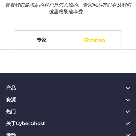
看看我们最满意的客户是怎么说的。专家网站有时会从我们
这里赚取推荐费。
专家
Ghosties
产品
资源
PC VPN应用
Chrome VPN应用
热门
VPN是什么
Mac VPN应用
Privacy Hub
关于CyberGhost
CyberGhost VPN评价
Android VPN应用
隐私保护工具
VPN免费试用
活动
关于CyberGhost