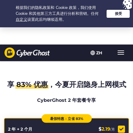
Your choice:
The Best Deal
for 2.1666666666667-years at $
2.19
/month
ZH
Toggl
navig
享
83% 优惠
，今夏开启隐身上网模式
CyberGhost 2 年套餐专享
暑假特惠：立省 83%
$
2.19
2 年 + 2 个月
/月