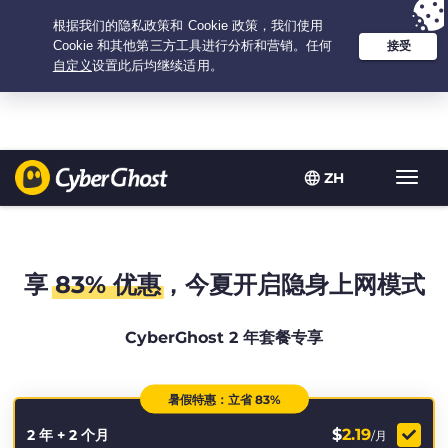
Your choice:
The Best Deal
for 2.1666666666667-years at $
2.19
/month
ZH
Toggl
navig
享
83% 优惠
，今夏开启隐身上网模式
CyberGhost 2 年套餐专享
暑假特惠：立省 83%
$
2.19
2 年 + 2 个月
/月