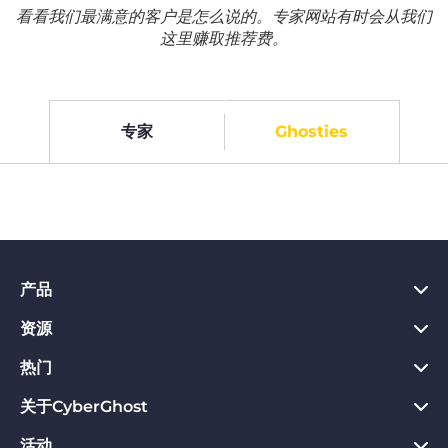
看看我们最满意的客户是怎么说的。专家网站有时会从我们
这里赚取推荐费。
专家
Ghosties
产品
资源
PC VPN应用
Chrome VPN应用
热门
VPN是什么
Mac VPN应用
Privacy Hub
关于CyberGhost
CyberGhost VPN评价
Android VPN应用
隐私保护工具
VPN免费试用
活动
关于CyberGhost