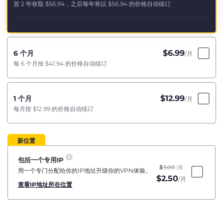
首 2 年收取
$56.94
，之后每年将以
$56.94
的价格自动续订
$
6.99
6 个月
/月
每 6 个月按
$41.94
的价格自动续订
$
12.99
1 个月
/月
每月按
$12.99
的价格自动续订
新位置
包括一个专用IP
$
5.00
/月
用一个专门分配给你的IP地址升级你的VPN体验。
$
2.50
/月
查看IP地址所在位置