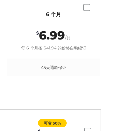
6 个月
6.99
$
/月
每 6 个月按
$41.94
的价格自动续订
45天退款保证
可省 50%