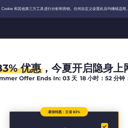
83% 优惠
，今夏开启隐身上
mmer Offer Ends In:
03
天
18
小时
:
52
分钟
暑假特惠：立省 83%