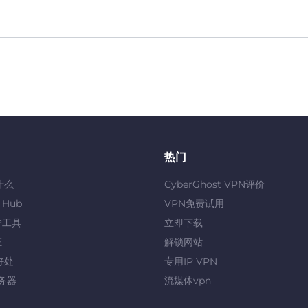
热门
什么
CyberGhost VPN评价
y Hub
VPN免费试用
护工具
立即下载
证
解锁网站
好处
专用IP VPN
服务器
流媒体vpn