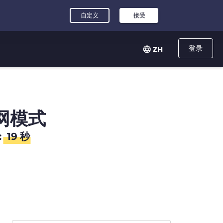
登录
ZH
网模式
:
18
秒