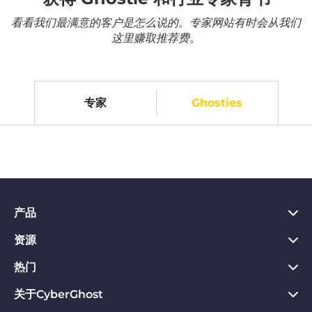
看看我们最满意的客户是怎么说的。专家网站有时会从我们
这里赚取推荐费。
专家
Ghosties
产品
资源
PC VPN应用
Chrome VPN应用
热门
VPN是什么
Mac VPN应用
Privacy Hub
关于CyberGhost
CyberGhost VPN评价