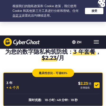
Your choice:
The Best Deal
for 3.3333333333333-years at $
2.23
/month
ZH
Toggl
navig
为您的数字隐私构筑防线：
3 年套餐
，
$
2.23
/月
最具性价比 - 可省83%
3 年
$
2.23
/月
+ 4 个月
含增值税
限时优惠:
18
小时
:
48
分钟
:
18
秒