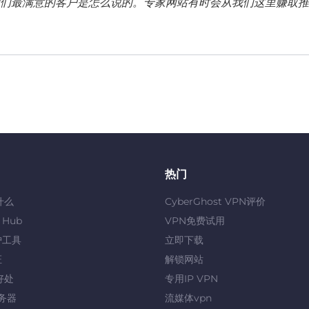
们最满意的客户是怎么说的。专家网站有时会从我们这里赚取推
热门
什么
CyberGhost VPN评价
y Hub
VPN免费试用
护工具
立即下载
证
解锁网站
好处
专用IP VPN
服务器
流媒体vpn