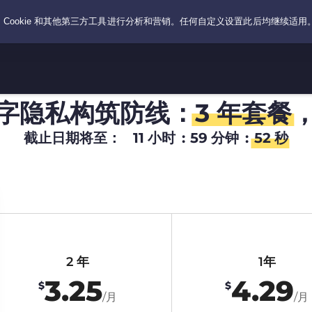
字隐私构筑防线：
3 年套餐
截止日期将至：
11
小时
:
59
分钟
:
51
秒
2 年
1年
3.25
4.29
$
$
/月
/月