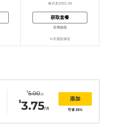
每月支付
$12.99
获取套餐
含增值税
14天退款保证
$
5.00
/月
添加
3.75
$
/月
可省
25
%