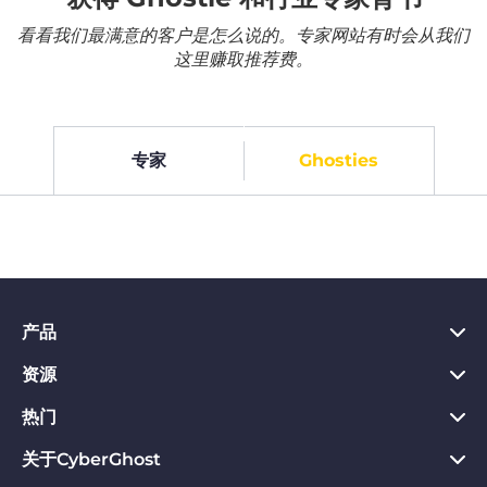
看看我们最满意的客户是怎么说的。专家网站有时会从我们
这里赚取推荐费。
专家
Ghosties
产品
资源
PC VPN应用
Chrome VPN应用
热门
VPN是什么
Mac VPN应用
Privacy Hub
关于CyberGhost
CyberGhost VPN评价