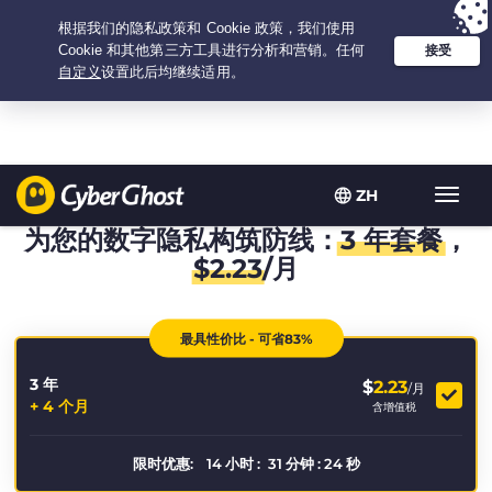
Your choice:
The Best Deal
for 3.3333333333333-years at $
2.23
/month
ZH
Toggl
navig
为您的数字隐私构筑防线：
3 年套餐
，
$
2.23
/月
最具性价比 - 可省83%
3 年
$
2.23
/月
+ 4 个月
含增值税
限时优惠:
14
小时
:
31
分钟
:
24
秒