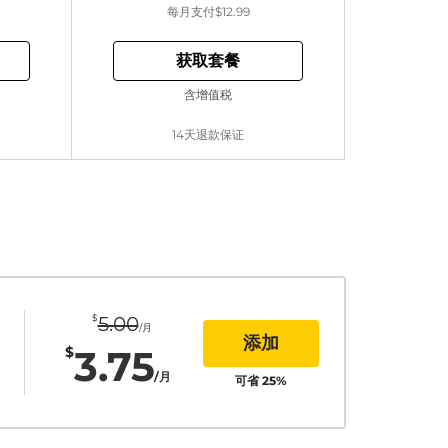
每月支付
$12.99
获取套餐
含增值税
14天退款保证
$
5.00
/月
添加
3.75
$
/月
可省
25
%