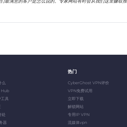
们最满意的客户是怎么说的。专家网站有时会从我们这里赚取推
热门
什么
CyberGhost VPN评价
y Hub
VPN免费试用
护工具
立即下载
证
解锁网站
好处
专用IP VPN
服务器
流媒体vpn