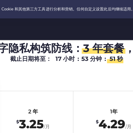
字隐私构筑防线：
3 年套餐
截止日期将至：
17
小时
:
53
分钟
:
50
秒
2 年
1年
3.25
4.29
$
$
/月
/月