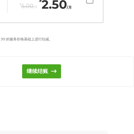
2.50
$
5.00
/月
/月
.99
的服务价格基础上进行扣减。
继续结账