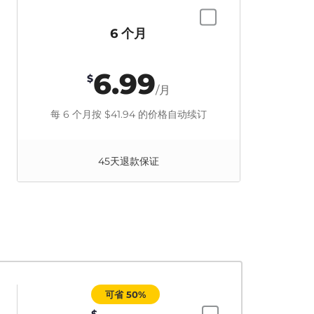
6 个月
6.99
$
/月
每 6 个月按
$41.94
的价格自动续订
45天退款保证
可省 50%
$