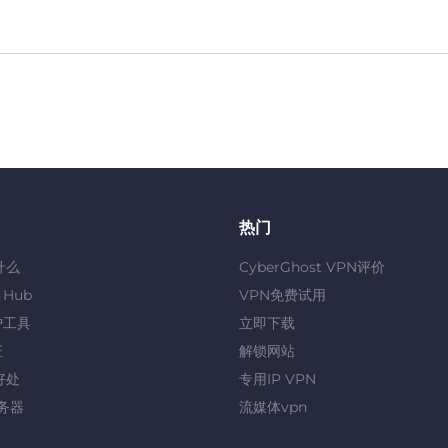
热门
什么
CyberGhost VPN评价
y Hub
VPN免费试用
护工具
立即下载
证
解锁网站
好处
专用IP VPN
服务器
流媒体vpn