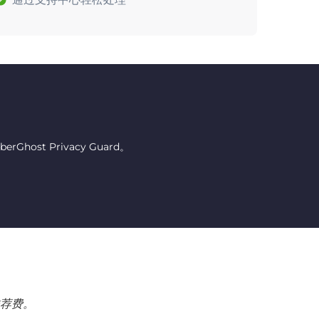
host Privacy Guard。
荐费。