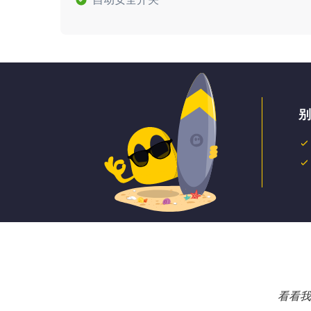
别
看看我