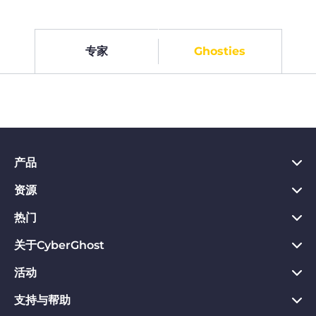
专家
Ghosties
产品
资源
PC VPN应用
Chrome VPN应用
热门
VPN是什么
Mac VPN应用
Privacy Hub
关于CyberGhost
CyberGhost VPN评价
Android VPN应用
隐私保护工具
VPN免费试用
活动
关于CyberGhost
Firefox VPN应用
退款保证
立即下载
联系我们
支持与帮助
联盟计划