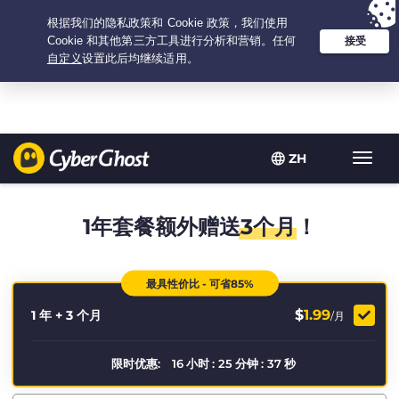
Your choice:
The Best Deal
for 1.25-years at $
1.99
/month
ZH
Toggl
navig
1年套餐额外赠送
3个月
！
最具性价比 - 可省85%
$
1.99
1 年 + 3 个月
/月
限时优惠:
16
小时
:
25
分钟
:
36
秒