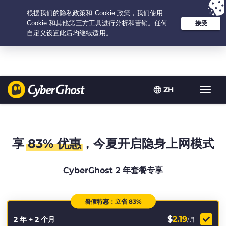
Your choice:
The Best Deal
for 2.1666666666667-years at $
2.19
/month
ZH
Toggl
navig
享
83% 优惠
，今夏开启隐身上网模式
CyberGhost 2 年套餐专享
暑假特惠：立省 83%
$
2.19
2 年 + 2 个月
/月