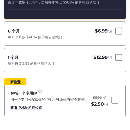
首 2 年收取
$56.94
，之后每年将以
$56.94
的价格自动续订
$
6.99
6 个月
/月
每 6 个月按
$41.94
的价格自动续订
$
12.99
1 个月
/月
每月按
$12.99
的价格自动续订
新位置
包括一个专用IP
$
5.00
/月
用一个专门分配给你的IP地址升级你的VPN体验。
$
2.50
/月
查看IP地址所在位置