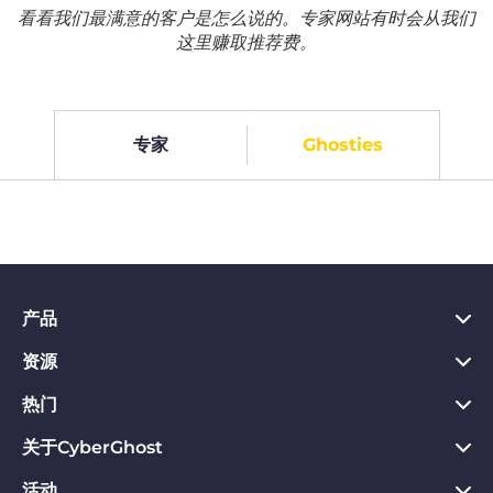
看看我们最满意的客户是怎么说的。专家网站有时会从我们
这里赚取推荐费。
专家
Ghosties
产品
资源
PC VPN应用
Chrome VPN应用
热门
VPN是什么
Mac VPN应用
Privacy Hub
关于CyberGhost
CyberGhost VPN评价
Android VPN应用
隐私保护工具
VPN免费试用
活动
关于CyberGhost