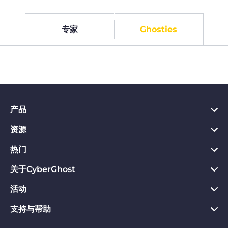
专家
Ghosties
产品
资源
PC VPN应用
Chrome VPN应用
热门
VPN是什么
Mac VPN应用
Privacy Hub
关于CyberGhost
CyberGhost VPN评价
Android VPN应用
隐私保护工具
VPN免费试用
活动
关于CyberGhost
Firefox VPN应用
退款保证
立即下载
联系我们
支持与帮助
联盟计划
Apple TV VPN
VPN的好处
解锁网站
隐私政策
Influencers