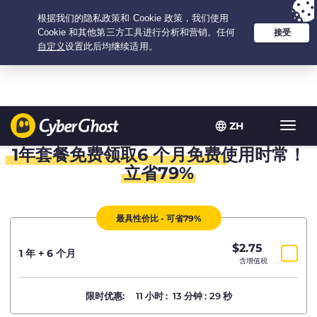
Your choice:
The Best Deal
for 1.5-years at $
2.75
/month
ZH
Toggl
navig
1年套餐免费领取
6
个月免费
使用时常！
立省79%
最具性价比 - 可省79%
$
2.75
/月
1 年 + 6 个月
含增值税
限时优惠:
11
小时
:
13
分钟
:
29
秒