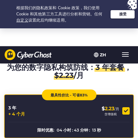
Your choice:
The Best Deal
for 3.3333333333333-years at $
2.23
/month
ZH
Toggl
navig
为您的数字隐私构筑防线：
3 年套餐
，
$
2.23
/月
最具性价比 - 可省83%
3 年
$
2.23
/月
+ 4 个月
含增值税
限时优惠:
04
小时
:
43
分钟
:
13
秒