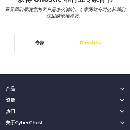
看看我们最满意的客户是怎么说的。专家网站有时会从我们
这里赚取推荐费。
专家
Ghosties
产品
资源
PC VPN应用
Chrome VPN应用
热门
VPN是什么
Mac VPN应用
Privacy Hub
关于CyberGhost
CyberGhost VPN评价