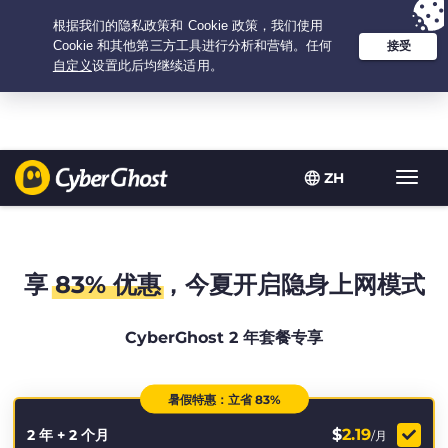
Your choice:
The Best Deal
for 2.1666666666667-years at $
2.19
/month
ZH
Toggl
navig
享
83% 优惠
，今夏开启隐身上网模式
CyberGhost 2 年套餐专享
暑假特惠：立省 83%
$
2.19
2 年 + 2 个月
/月