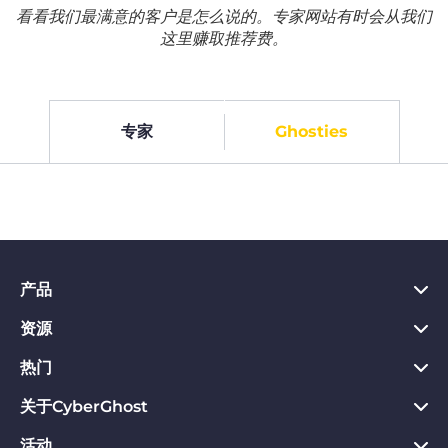
看看我们最满意的客户是怎么说的。专家网站有时会从我们
这里赚取推荐费。
专家
Ghosties
产品
资源
PC VPN应用
Chrome VPN应用
热门
VPN是什么
Mac VPN应用
Privacy Hub
关于CyberGhost
CyberGhost VPN评价
Android VPN应用
隐私保护工具
VPN免费试用
活动
关于CyberGhost