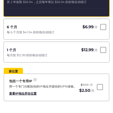
首 2 年收取
$56.94
，之后每年将以
$56.94
的价格自动续订
$
6.99
6 个月
/月
每 6 个月按
$41.94
的价格自动续订
$
12.99
1 个月
/月
每月按
$12.99
的价格自动续订
新位置
包括一个专用IP
$
5.00
/月
用一个专门分配给你的IP地址升级你的VPN体验。
$
2.50
/月
查看IP地址所在位置