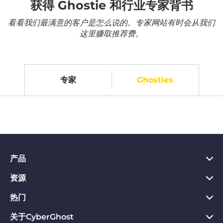
获得 Ghostie 和行业专家背书
看看我们最满意的客户是怎么说的。专家网站有时会从我们
这里赚取推荐费。
专家
Ghosties
产品
资源
PC VPN应用
Chrome VPN应用
热门
VPN是什么
Mac VPN应用
Privacy Hub
关于CyberGhost
CyberGhost VPN评价