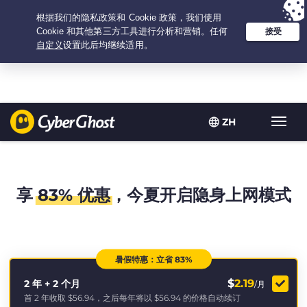
Your choice:
The Best Deal
for 2.1666666666667-years at $
2.19
/month
ZH
Toggl
navig
享
83% 优惠
，今夏开启隐身上网模式
暑假特惠：立省 83%
$
2.19
2 年 + 2 个月
/月
首 2 年收取
$56.94
，之后每年将以
$56.94
的价格自动续订