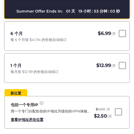
Summer Offer Ends In:
01
天
19
小时
:
53
分钟
:
02
秒
$
6.99
6 个月
/月
每 6 个月按
$41.94
的价格自动续订
$
12.99
1 个月
/月
每月按
$12.99
的价格自动续订
新位置
包括一个专用IP
$
5.00
/月
用一个专门分配给你的IP地址升级你的VPN体验。
$
2.50
/月
查看IP地址所在位置