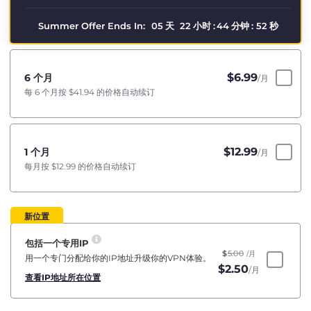
Summer Offer Ends In:
05
天
22
小时
:
44
分钟
:
52
秒
$
6.99
6 个月
/月
每 6 个月按
$41.94
的价格自动续订
$
12.99
1 个月
/月
每月按
$12.99
的价格自动续订
新位置
包括一个专用IP
$
5.00
/月
用一个专门分配给你的IP地址升级你的VPN体验。
$
2.50
/月
查看IP地址所在位置