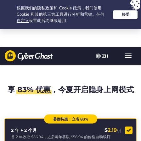
Your choice:
The Best Deal
for 2.1666666666667-years at $
2.19
/month
ZH
Toggl
navig
享
83% 优惠
，今夏开启隐身上网模式
暑假特惠：立省 83%
$
2.19
2 年 + 2 个月
/月
首 2 年收取
$56.94
，之后每年将以
$56.94
的价格自动续订