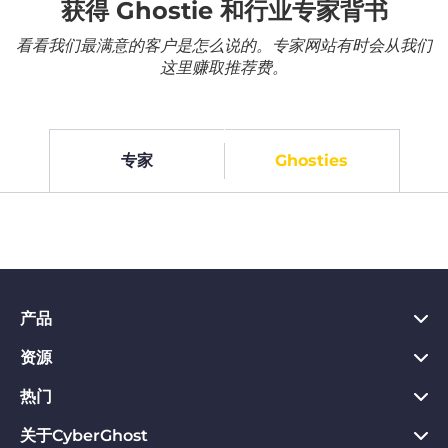
获得 Ghostie 和行业专家背书
看看我们最满意的客户是怎么说的。专家网站有时会从我们
这里赚取推荐费。
专家
Ghosties
产品
资源
PC VPN应用
Chrome VPN应用
热门
VPN是什么
Mac VPN应用
Privacy Hub
关于CyberGhost
CyberGhost VPN评价