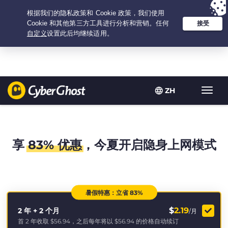
Your choice:
The Best Deal
for 2.1666666666667-years at $
2.19
/month
ZH
Toggl
navig
享
83% 优惠
，今夏开启隐身上网模式
暑假特惠：立省 83%
$
2.19
2 年 + 2 个月
/月
首 2 年收取
$56.94
，之后每年将以
$56.94
的价格自动续订