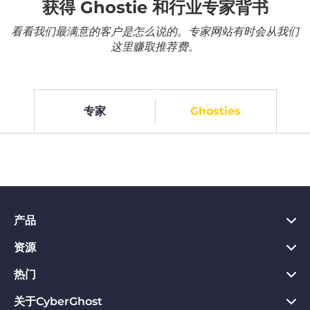
获得 Ghostie 和行业专家背书
看看我们最满意的客户是怎么说的。专家网站有时会从我们
这里赚取推荐费。
专家
Ghosties
产品
资源
PC VPN应用
Chrome VPN应用
热门
VPN是什么
Mac VPN应用
Privacy Hub
关于CyberGhost
CyberGhost VPN评价