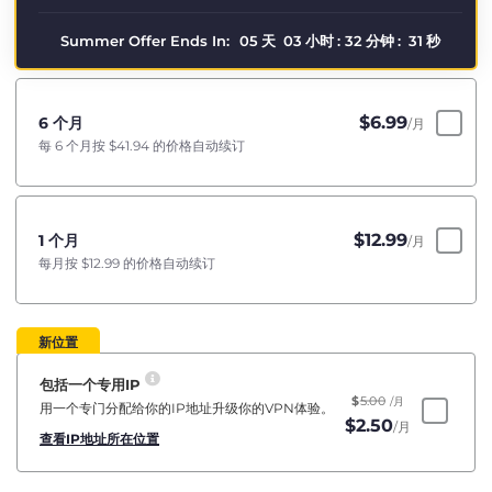
Summer Offer Ends In:
05
天
03
小时
:
32
分钟
:
31
秒
$
6.99
6 个月
/月
每 6 个月按
$41.94
的价格自动续订
$
12.99
1 个月
/月
每月按
$12.99
的价格自动续订
新位置
包括一个专用IP
$
5.00
/月
用一个专门分配给你的IP地址升级你的VPN体验。
$
2.50
/月
查看IP地址所在位置