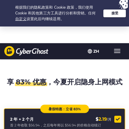
Your choice:
The Best Deal
for 2.1666666666667-years at $
2.19
/month
ZH
Toggl
navig
享
83% 优惠
，今夏开启隐身上网模式
暑假特惠：立省 83%
$
2.19
2 年 + 2 个月
/月
首 2 年收取
$56.94
，之后每年将以
$56.94
的价格自动续订