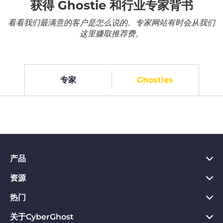
获得 Ghostie 和行业专家背书
看看我们最满意的客户是怎么说的。专家网站有时会从我们
这里赚取推荐费。
专家
Ghosties
产品
资源
PC VPN应用
Chrome VPN应用
热门
VPN是什么
Mac VPN应用
Privacy Hub
关于CyberGhost
CyberGhost VPN评价