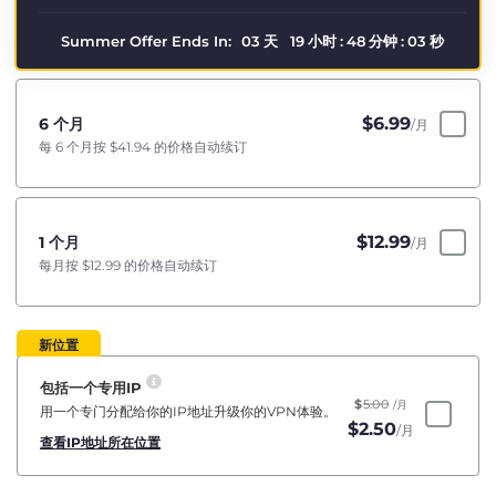
Summer Offer Ends In:
03
天
19
小时
:
48
分钟
:
02
秒
$
6.99
6 个月
/月
每 6 个月按
$41.94
的价格自动续订
$
12.99
1 个月
/月
每月按
$12.99
的价格自动续订
新位置
包括一个专用IP
$
5.00
/月
用一个专门分配给你的IP地址升级你的VPN体验。
$
2.50
/月
查看IP地址所在位置