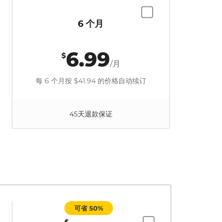
6 个月
6.99
$
/月
每 6 个月按
$41.94
的价格自动续订
45天退款保证
可省 50%
$