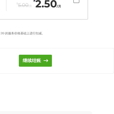
2.50
$
5.00
/月
/月
.99
的服务价格基础上进行扣减。
继续结账