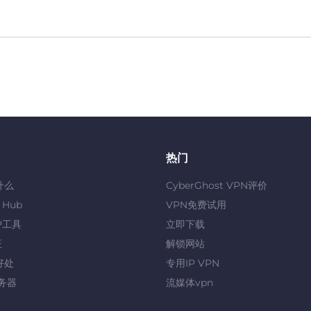
热门
什么
CyberGhost VPN评价
y Hub
VPN免费试用
护工具
立即下载
证
解锁网站
好处
专用IP VPN
服务器
流媒体vpn