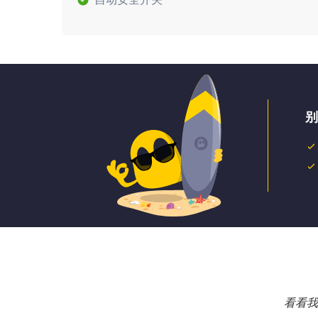
别
看看我