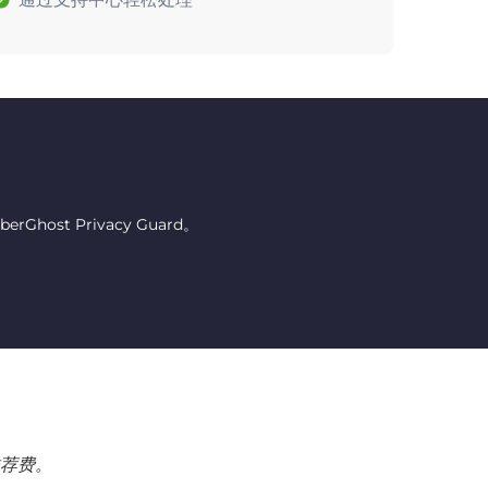
host Privacy Guard。
荐费。