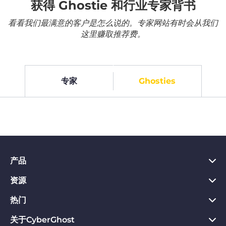
获得 Ghostie 和行业专家背书
看看我们最满意的客户是怎么说的。专家网站有时会从我们
这里赚取推荐费。
专家
Ghosties
产品
资源
PC VPN应用
Chrome VPN应用
热门
VPN是什么
Mac VPN应用
Privacy Hub
关于CyberGhost
CyberGhost VPN评价