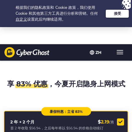
Your choice:
The Best Deal
for 2.1666666666667-years at $
2.19
/month
ZH
Toggl
navig
享
83% 优惠
，今夏开启隐身上网模式
暑假特惠：立省 83%
$
2.19
2 年 + 2 个月
/月
首 2 年收取
$56.94
，之后每年将以
$56.94
的价格自动续订