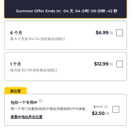
Summer Offer Ends In:
04
天
04
小时
:
00
分钟
:
41
秒
$
6.99
6 个月
/月
每 6 个月按
$41.94
的价格自动续订
$
12.99
1 个月
/月
每月按
$12.99
的价格自动续订
新位置
包括一个专用IP
$
5.00
/月
用一个专门分配给你的IP地址升级你的VPN体验。
$
2.50
/月
查看IP地址所在位置