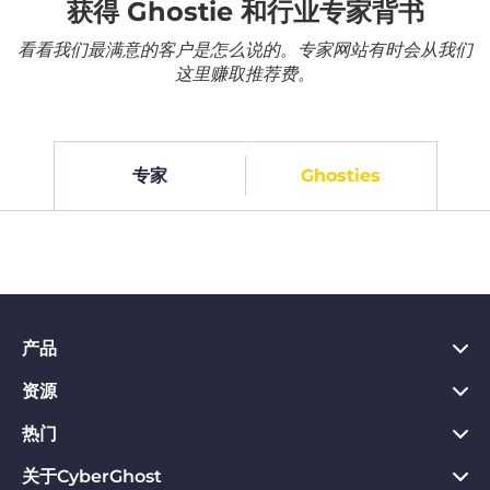
获得 Ghostie 和行业专家背书
看看我们最满意的客户是怎么说的。专家网站有时会从我们
这里赚取推荐费。
专家
Ghosties
产品
资源
PC VPN应用
Chrome VPN应用
热门
VPN是什么
Mac VPN应用
Privacy Hub
关于CyberGhost
CyberGhost VPN评价