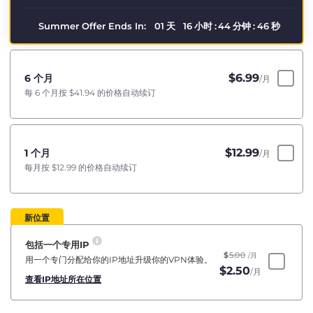
Summer Offer Ends In:
01
天
16
小时
:
44
分钟
:
46
秒
$
6.99
6 个月
/月
每 6 个月按
$41.94
的价格自动续订
$
12.99
1 个月
/月
每月按
$12.99
的价格自动续订
新位置
包括一个专用IP
$
5.00
/月
用一个专门分配给你的IP地址升级你的VPN体验。
$
2.50
/月
查看IP地址所在位置