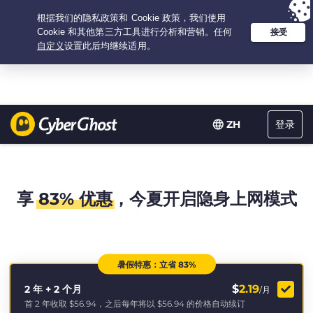
Your choice:
The Best Deal
for 2.1666666666667-years at $
2.19
/month
登录
ZH
享
83% 优惠
，今夏开启隐身上网模式
暑假特惠：立省 83%
$
2.19
2 年 + 2 个月
/月
首 2 年收取
$56.94
，之后每年将以
$56.94
的价格自动续订