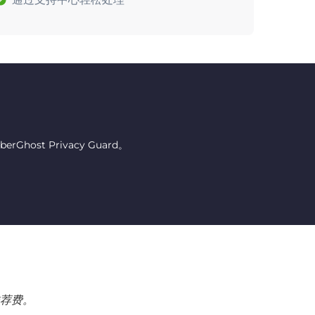
host Privacy Guard。
荐费。