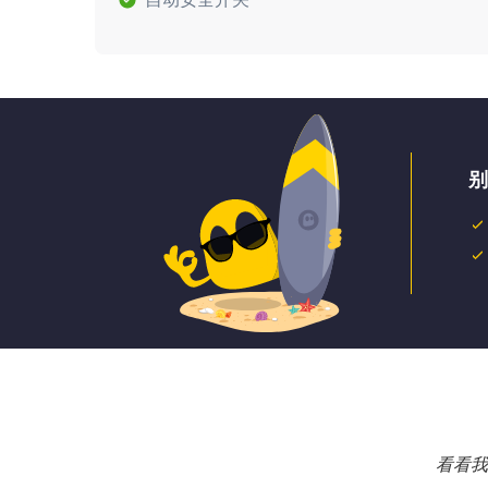
别
看看我