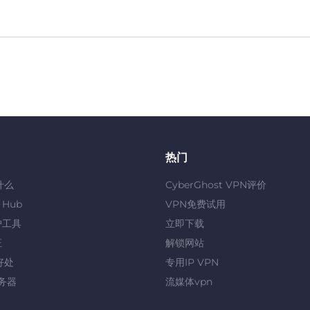
热门
什么
CyberGhost VPN评价
y Hub
VPN免费试用
护工具
立即下载
证
解锁网站
好处
专用IP VPN
服务器
流媒体vpn