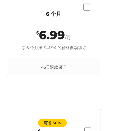
6 个月
6.99
$
/月
每 6 个月按
$41.94
的价格自动续订
45天退款保证
可省 50%
$