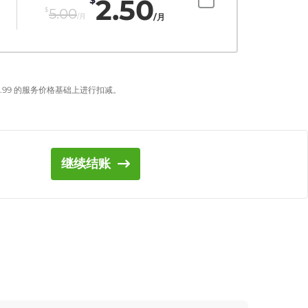
2.50
$
5.00
/月
/月
.99
的服务价格基础上进行扣减。
继续结账