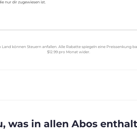
ie nur dir zugewiesen ist.
 Land können Steuern anfallen. Alle Rabatte spiegeln eine Preissenkung b
$
12.99
pro Monat wider.
, was in allen Abos enthalt