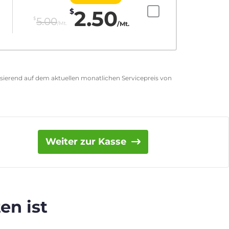
2.50
$
$
5.00
/Mt.
/Mt.
asierend auf dem aktuellen monatlichen Servicepreis von
Weiter zur Kasse
en ist