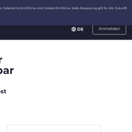
Anmelden
DE
r
bar
st