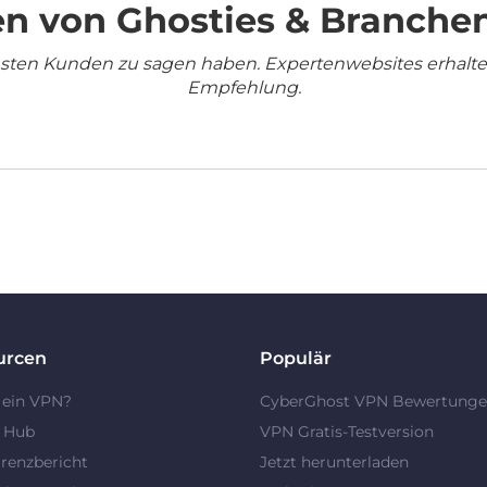
n von Ghosties & Branche
densten Kunden zu sagen haben. Expertenwebsites erhalt
Empfehlung.
urcen
Populär
 ein VPN?
CyberGhost VPN Bewertung
y Hub
VPN Gratis-Testversion
renzbericht
Jetzt herunterladen