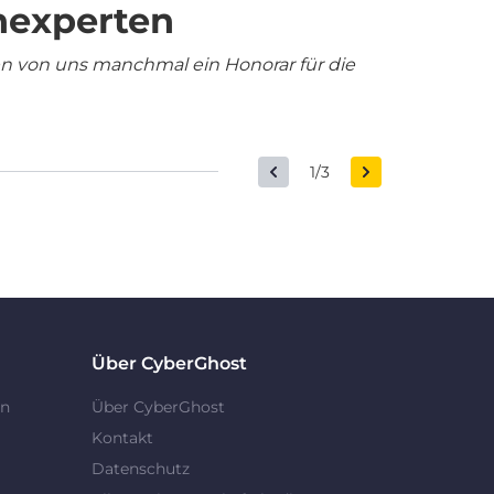
nexperten
en von uns manchmal ein Honorar für die
1/3
Über CyberGhost
en
Über CyberGhost
Kontakt
Datenschutz