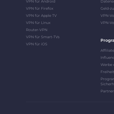
VPN für Android
Datens
VPN für Firefox
Geld-zu
VPN für Apple TV
VPN-Vor
VPN für Linux
VPN-Vor
Router-VPN
VPN für Smart-TVs
Prog
VPN für iOS
Affiliat
Influen
Werbe 
Freihei
Progra
Sicherh
Partner