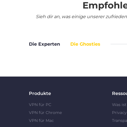
Empfohle
Sieh dir an, was einige unserer zufrie
Die Experten
Die Ghosties
Produkte
Resso
VPN für PC
Was ist
VPN für Chrome
Privac
VPN für Mac
Transpa