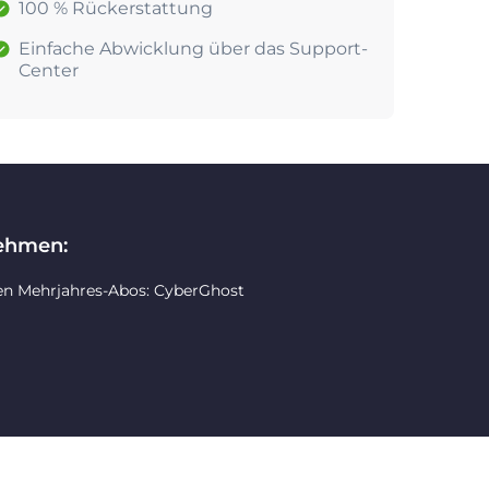
100 % Rückerstattung
Einfache Abwicklung über das Support-
Center
nehmen:
en Mehrjahres-Abos: CyberGhost