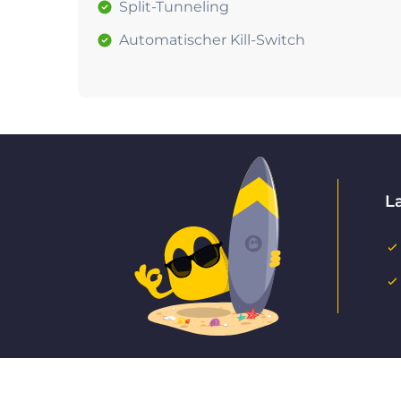
Split-Tunneling
Automatischer Kill-Switch
L