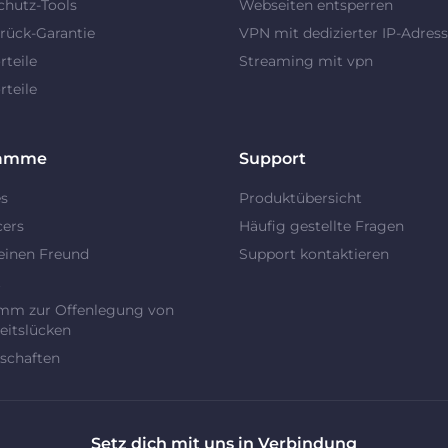
chutz-Tools
Webseiten entsperren
rück-Garantie
VPN mit dedizierter IP-Adres
teile
Streaming mit vpn
teile
ramme
Support
es
Produktübersicht
cers
Häufig gestellte Fragen
einen Freund
Support kontaktieren
t
mm zur Offenlegung von
eitslücken
schaften
Setz dich mit uns in Verbindung