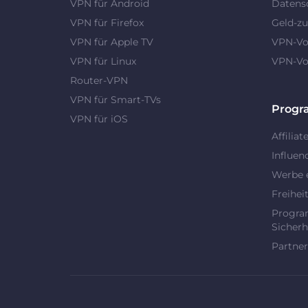
VPN für Android
Datens
VPN für Firefox
Geld-zu
VPN für Apple TV
VPN-Vor
VPN für Linux
VPN-Vor
Router-VPN
VPN für Smart-TVs
Prog
VPN für iOS
Affiliat
Influen
Werbe 
Freihei
Progra
Sicherh
Partner