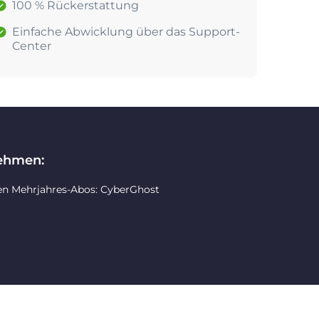
100 % Rückerstattung
Einfache Abwicklung über das Support-
Center
nehmen:
en Mehrjahres-Abos: CyberGhost