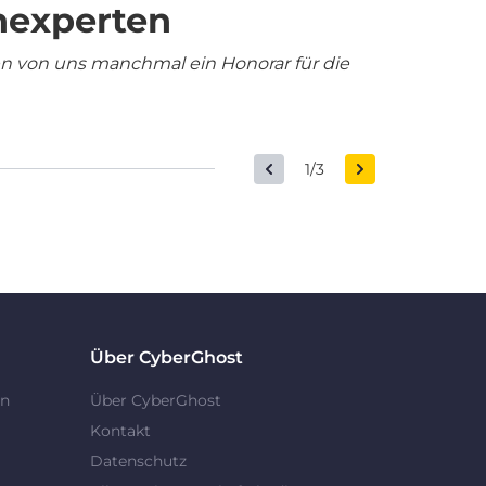
nexperten
en von uns manchmal ein Honorar für die
1/3
Über CyberGhost
en
Über CyberGhost
Kontakt
Datenschutz