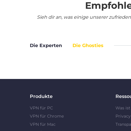
Empfohle
Sieh dir an, was einige unserer zufrie
Die Experten
Die Ghosties
Produkte
Resso
VPN für PC
Was ist
VPN für Chrome
Privac
VPN für Mac
Transpa