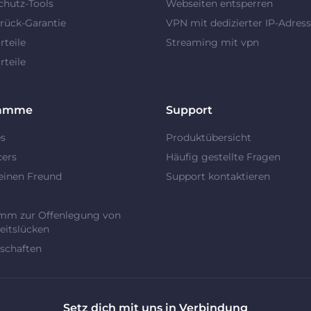
chutz-Tools
Webseiten entsperren
rück-Garantie
VPN mit dedizierter IP-Adres
teile
Streaming mit vpn
teile
ramme
Support
es
Produktübersicht
cers
Häufig gestellte Fragen
einen Freund
Support kontaktieren
t
mm zur Offenlegung von
eitslücken
schaften
Setz dich mit uns in Verbindung