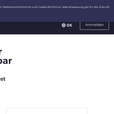
Anmelden
DE
r
bar
st