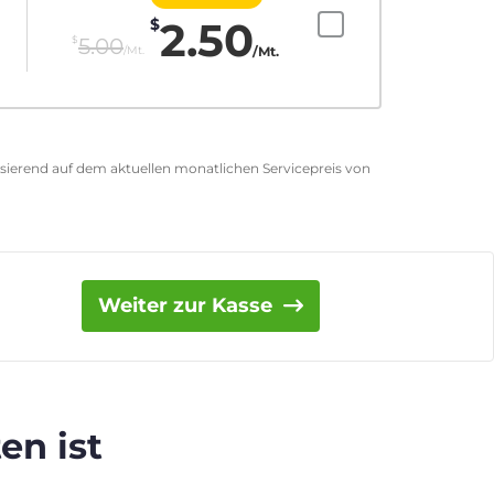
2.50
$
$
5.00
/Mt.
/Mt.
asierend auf dem aktuellen monatlichen Servicepreis von
Weiter zur Kasse
en ist