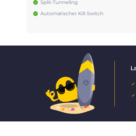
Split-Tunneling
Automatischer Kill-Switch
L