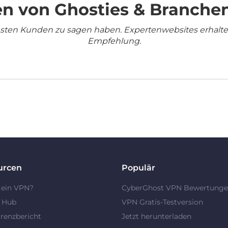
n von Ghosties & Branche
densten Kunden zu sagen haben. Expertenwebsites erhalt
Empfehlung.
urcen
Populär
 ein VPN?
CyberGhost VPN Bewertung
y Hub
VPN Gratis-Testversion
renzbericht
Jetzt herunterladen