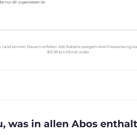
ie nur dir zugewiesen ist.
 Land können Steuern anfallen. Alle Rabatte spiegeln eine Preissenkung b
$
12.99
pro Monat wider.
, was in allen Abos enthalt