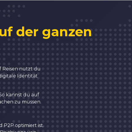
3
4
auf der ganzen
5
6
f Reisen nutzt du
gitale Identität
7
So kannst du auf
machen zu müssen.
8
 P2P optimiert ist.