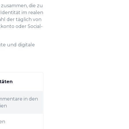
et zusammen, die zu
Identität im realen
hl der täglich von
kkonto oder Social-
te und digitale
itäten
Kommentare in den
ien
en