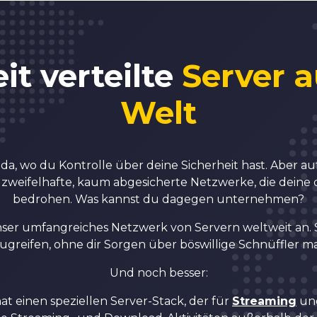
2
2
3
3
it verteilte
Server 
Welt
4
4
5
5
 da, wo du Kontrolle über deine Sicherheit hast. Aber au
zweifelhafte, kaum abgesicherte Netzwerke, die deine di
bedrohen. Was kannst du dagegen unternehmen?
6
6
unser umfangreiches Netzwerk von Servern weltweit an. 
zugreifen, ohne dir Sorgen über böswillige Schnüffler 
7
7
Und noch besser:
t einen speziellen Server-Stack, der für
Streaming
und