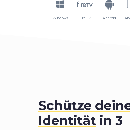
Windows
Fire TV
Android
An
Schütze deine
Identität
in 3