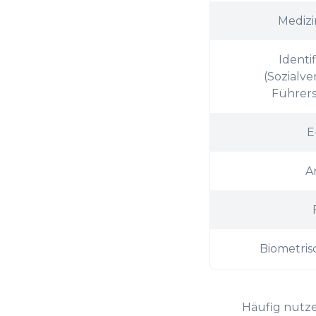
5
Medizi
6
Ident
(Sozialv
7
Führers
8
E
A
9
0
Biometri
1
Häufig nutze