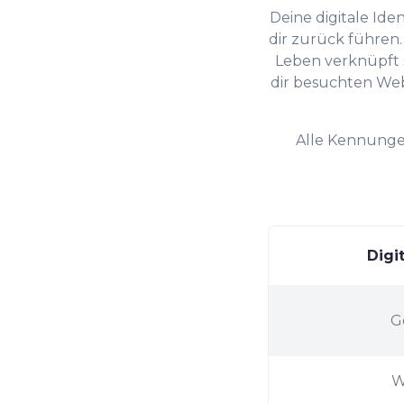
Deine digitale Ide
dir zurück führen.
0
Leben verknüpft s
dir besuchten Webs
1
Alle Kennungen
2
3
Digi
4
G
W