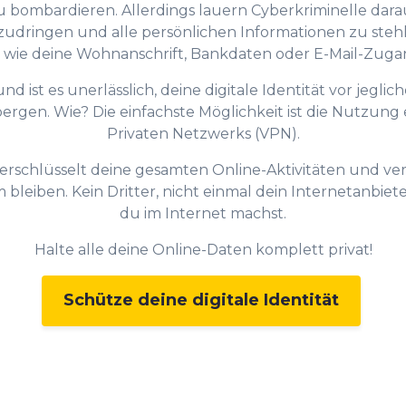
bombardieren. Allerdings lauern Cyberkriminelle darauf
6
zudringen und alle persönlichen Informationen zu stehle
 wie deine Wohnanschrift, Bankdaten oder E-Mail-Zuga
7
d ist es unerlässlich, deine digitale Identität vor jegli
ergen. Wie? Die einfachste Möglichkeit ist die Nutzung 
Privaten Netzwerks (VPN).
8
schlüsselt deine gesamten Online-Aktivitäten und verb
bleiben. Kein Dritter, nicht einmal dein Internetanbiete
du im Internet machst.
9
Halte alle deine Online-Daten komplett privat!
0
0
Schütze deine digitale Identität
1
1