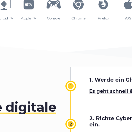
droid TV
Apple TV
Console
Chrome
Firefox
iOS
1.
Werde ein Gh
Es geht schnell 
 digitale
2. Richte Cybe
ein
.