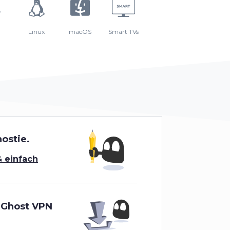
Linux
macOS
Smart TVs
ostie.
& einfach
rGhost VPN