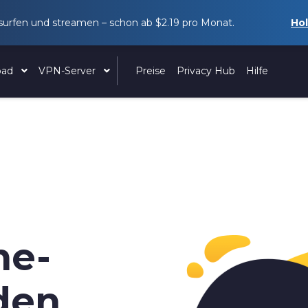
 surfen und streamen – schon ab
$2.19
pro Monat.
Hol
oad
VPN-Server
Preise
Privacy Hub
Hilfe
ne-
den