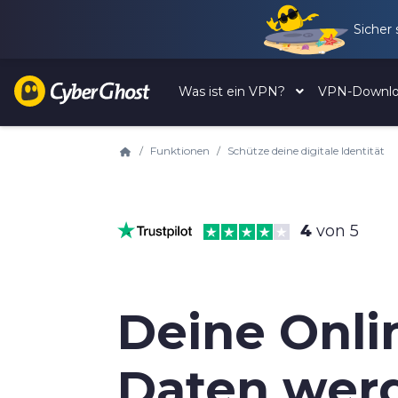
Sicher
Was ist ein VPN?
VPN-Downl
Funktionen
Schütze deine digitale Identität
4
von 5
Deine Onli
Daten wer