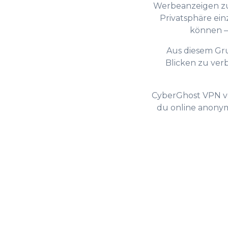
Werbeanzeigen zu 
2
Privatsphäre ein
können –
3
Aus diesem Grun
Blicken zu verb
0
4
CyberGhost VPN ver
du online anonym 
1
5
2
6
3
7