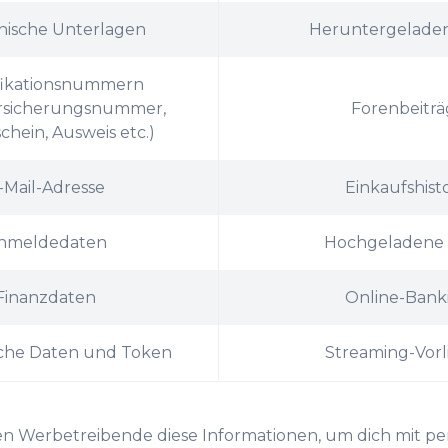
nische Unterlagen
Heruntergelade
0
ifikationsnummern
ersicherungsnummer,
Forenbeiträ
1
chein, Ausweis etc.)
2
-Mail-Adresse
Einkaufshisto
nmeldedaten
Hochgeladene 
3
Finanzdaten
Online-Bank
4
sche Daten und Token
Streaming-Vorl
5
n Werbetreibende diese Informationen, um dich mit per