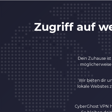
4
8
5
9
Zugriff auf we
6
0
7
1
Dein Zuhause ist
möglicherweise 
8
2
Wir bieten dir 
lokale Websites 
9
3
CyberGhost VPN ha