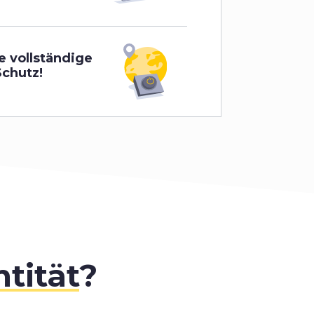
e vollständige
chutz!
ntität
?