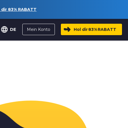
 dir
83%
RABATT
Mein Konto
Hol dir
83%
RABATT
DE