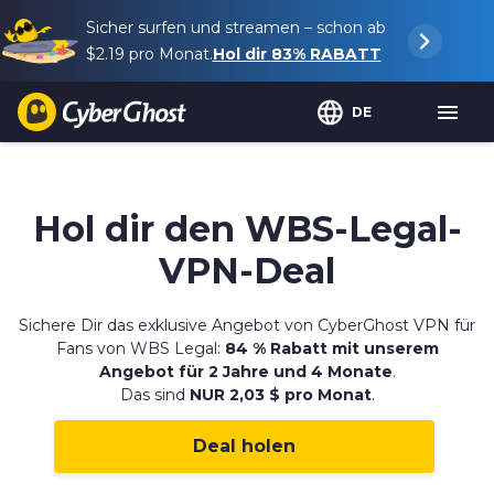
Sicher surfen und streamen – schon ab
$2.19
pro Monat.
Hol dir
83%
RABATT
DE
Hol dir den
WBS-Legal-
VPN-Deal
Sichere Dir das exklusive Angebot von CyberGhost VPN für
Fans von WBS Legal:
84 % Rabatt mit unserem
Angebot für 2 Jahre und 4 Monate
.
Das sind
NUR 2,03 $ pro Monat
.
Deal holen