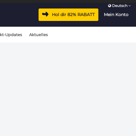
Deutsch
vacyhub/wp-includes/class-wp-hook.php
on line
324
Hol dir 82% RABATT
Mein Konto
vacyhub/wp-includes/class-wp-hook.php
on line
324
kt-Updates
Aktuelles