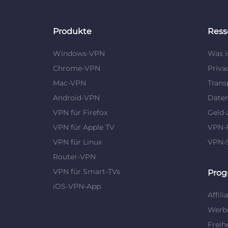
Produkte
Ress
Windows-VPN
Was i
Chrome-VPN
Priva
Mac-VPN
Trans
Android-VPN
Daten
VPN für Firefox
Geld-
VPN für Apple TV
VPN-
VPN für Linux
VPN-
Router-VPN
VPN für Smart-TVs
Pro
iOS-VPN-App
Affili
Werbe
Freih