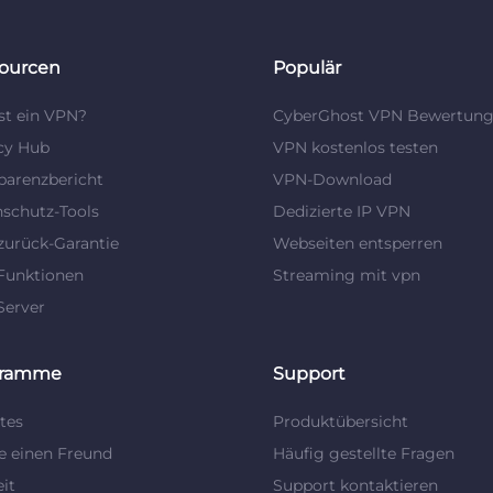
ourcen
Populär
st ein VPN?
CyberGhost VPN Bewertun
cy Hub
VPN kostenlos testen
parenzbericht
VPN-Download
schutz-Tools
Dedizierte IP VPN
zurück-Garantie
Webseiten entsperren
Funktionen
Streaming mit vpn
Server
gramme
Support
ates
Produktübersicht
 einen Freund
Häufig gestellte Fragen
eit
Support kontaktieren