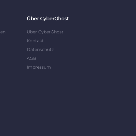
Über CyberGhost
gen
Über CyberGhost
Kontakt
Datenschutz
AGB
Impressum